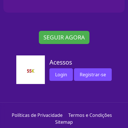
SEGUIR AGORA
Acessos
Login
Registrar-se
Políticas de Privacidade
Termos e Condições
Sitemap