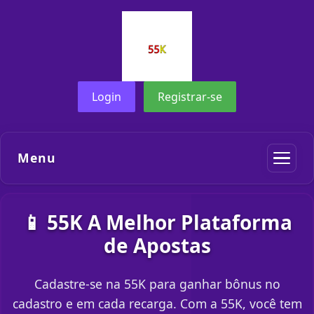
Login
Registrar-se
Menu
📱 55K A Melhor Plataforma
de Apostas
Cadastre-se na 55K para ganhar bônus no
cadastro e em cada recarga. Com a 55K, você tem