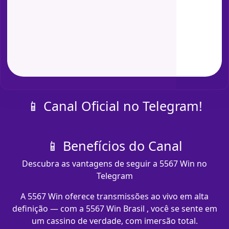
📱 Canal Oficial no Telegram!
📱 Benefícios do Canal
Descubra as vantagens de seguir a 5567 Win no
Telegram
A 5567 Win oferece transmissões ao vivo em alta
definição — com a 5567 Win Brasil , você se sente em
um cassino de verdade, com imersão total.