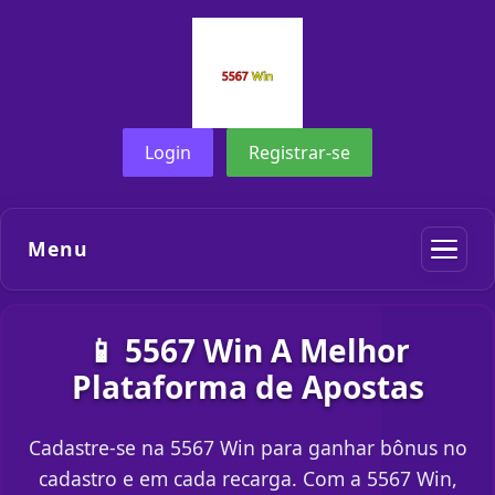
Login
Registrar-se
Menu
📱 5567 Win A Melhor
Plataforma de Apostas
Cadastre-se na 5567 Win para ganhar bônus no
cadastro e em cada recarga. Com a 5567 Win,