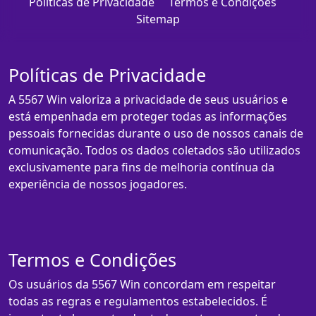
Políticas de Privacidade
Termos e Condições
Sitemap
Políticas de Privacidade
A 5567 Win valoriza a privacidade de seus usuários e
está empenhada em proteger todas as informações
pessoais fornecidas durante o uso de nossos canais de
comunicação. Todos os dados coletados são utilizados
exclusivamente para fins de melhoria contínua da
experiência de nossos jogadores.
Termos e Condições
Os usuários da 5567 Win concordam em respeitar
todas as regras e regulamentos estabelecidos. É