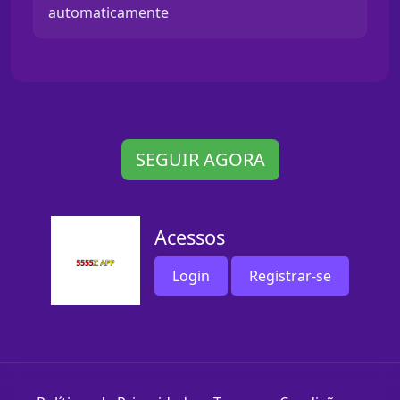
automaticamente
SEGUIR AGORA
Acessos
Login
Registrar-se