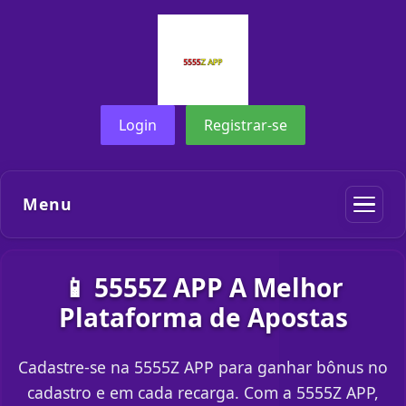
Login
Registrar-se
Menu
📱 5555Z APP A Melhor
Plataforma de Apostas
Cadastre-se na 5555Z APP para ganhar bônus no
cadastro e em cada recarga. Com a 5555Z APP,