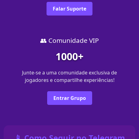
Falar Suporte
👥 Comunidade VIP
1000+
Junte-se a uma comunidade exclusiva de
jogadores e compartilhe experiências!
Entrar Grupo
📱 Como Seguir no Telegram