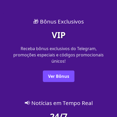
🎁 Bônus Exclusivos
VIP
Receba bônus exclusivos do Telegram,
promoções especiais e códigos promocionais
únicos!
Ver Bônus
📢 Notícias em Tempo Real
24/7