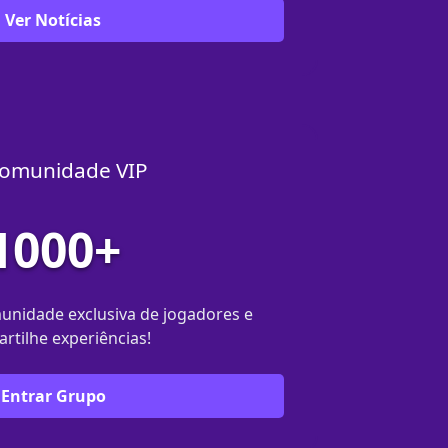
Ver Notícias
Comunidade VIP
1000+
unidade exclusiva de jogadores e
rtilhe experiências!
Entrar Grupo