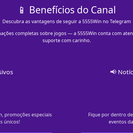
📱 Benefícios do Canal
Descubra as vantagens de seguir a 5555Win no Telegram
mações completas sobre jogos — a 5555Win conta com aten
suporte com carinho.
sivos
📢 Notí
m, promoções especiais
Fique por dentro d
s únicos!
eventos da