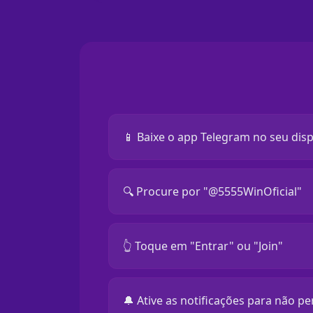
📱 Baixe o app Telegram no seu disp
🔍 Procure por "@5555WinOficial"
👆 Toque em "Entrar" ou "Join"
🔔 Ative as notificações para não p