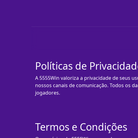
Políticas de Privacida
A 5555Win valoriza a privacidade de seus u
nossos canais de comunicação. Todos os dad
jogadores.
Termos e Condições