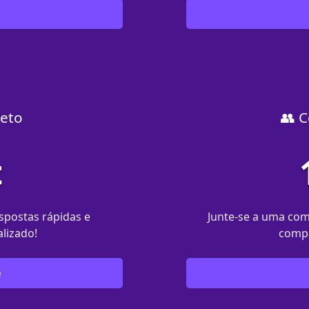
reto
👥 
t
espostas rápidas e
Junte-se a uma com
lizado!
compa
e