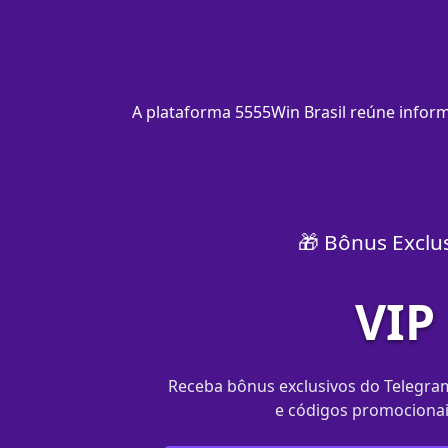
A plataforma 5555Win Brasil reúne infor
🎁 Bônus Exclu
VIP
Receba bônus exclusivos do Telegra
e códigos promocionai