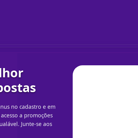
lhor
postas
nus no cadastro e em
 acesso a promoções
ualável. Junte-se aos