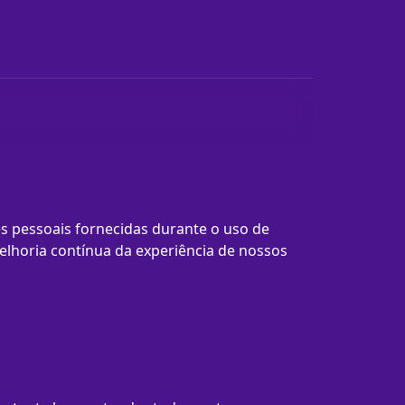
s pessoais fornecidas durante o uso de
elhoria contínua da experiência de nossos