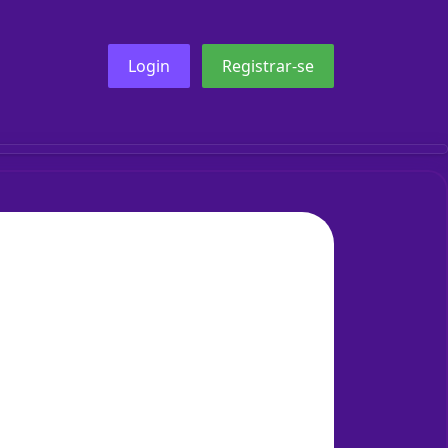
Login
Registrar-se