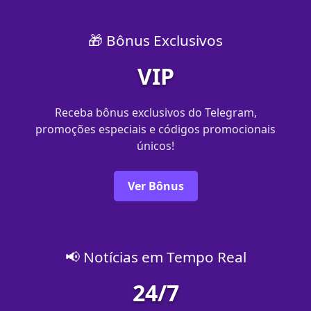
🎁 Bônus Exclusivos
VIP
Receba bônus exclusivos do Telegram,
promoções especiais e códigos promocionais
únicos!
Ver Bônus
📢 Notícias em Tempo Real
24/7