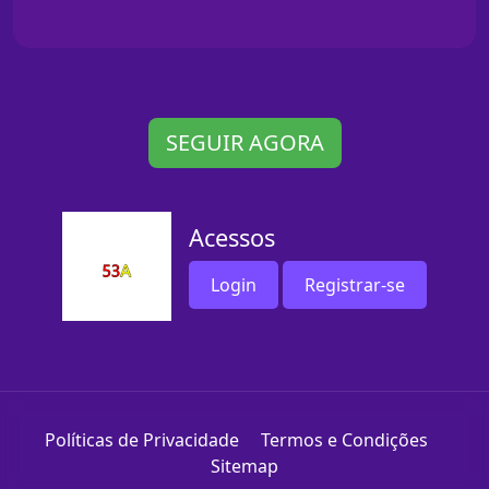
SEGUIR AGORA
Acessos
Login
Registrar-se
Políticas de Privacidade
Termos e Condições
Sitemap