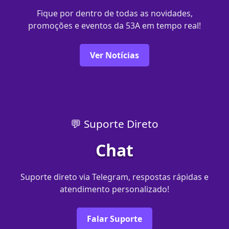
Fique por dentro de todas as novidades,
promoções e eventos da 53A em tempo real!
Ver Notícias
💬 Suporte Direto
Chat
Suporte direto via Telegram, respostas rápidas e
atendimento personalizado!
Falar Suporte