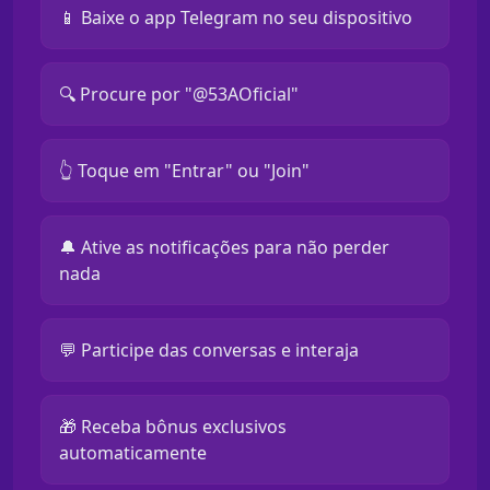
📱 Baixe o app Telegram no seu dispositivo
🔍 Procure por "@53AOficial"
👆 Toque em "Entrar" ou "Join"
🔔 Ative as notificações para não perder
nada
💬 Participe das conversas e interaja
🎁 Receba bônus exclusivos
automaticamente