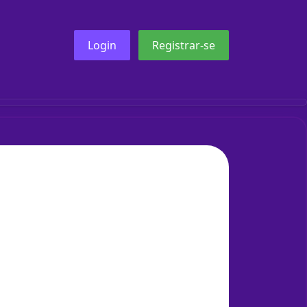
Login
Registrar-se