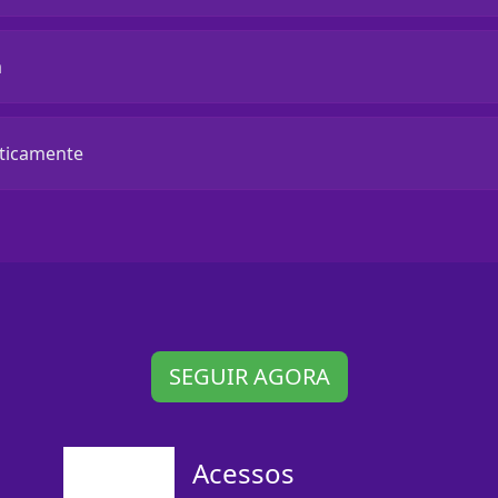
a
aticamente
SEGUIR AGORA
Acessos