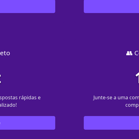
reto
👥 
t
espostas rápidas e
Junte-se a uma com
lizado!
compa
e