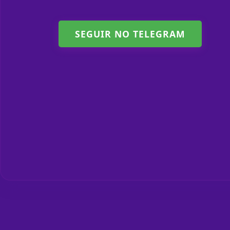
SEGUIR NO TELEGRAM