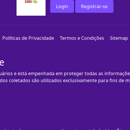
Login
Registrar-se
Políticas de Privacidade
Termos e Condições
Sitemap
de
usuários e está empenhada em proteger todas as informaçõe
os coletados são utilizados exclusivamente para fins de m