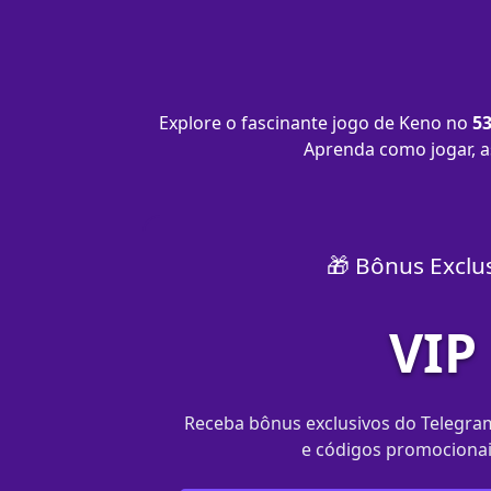
Explore o fascinante jogo de Keno no
53
Aprenda como jogar, a
🎁 Bônus Exclu
VIP
Receba bônus exclusivos do Telegra
e códigos promocionai