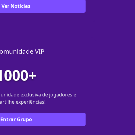
Ver Notícias
Comunidade VIP
1000+
unidade exclusiva de jogadores e
rtilhe experiências!
Entrar Grupo