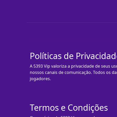
Políticas de Privacida
A 5393 Vip valoriza a privacidade de seus 
nossos canais de comunicação. Todos os dad
jogadores.
Termos e Condições