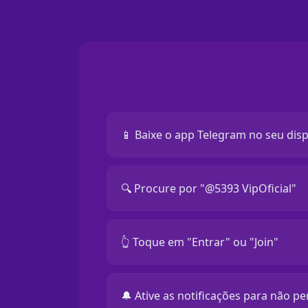
📱 Baixe o app Telegram no seu disp
🔍 Procure por "@5393 VipOficial"
👆 Toque em "Entrar" ou "Join"
🔔 Ative as notificações para não p