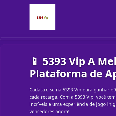
📱 5393 Vip A Me
Plataforma de A
Cadastre-se na 5393 Vip para ganhar b
cada recarga. Com a 5393 Vip, você te
incríveis e uma experiência de jogo inig
vencedores agora!