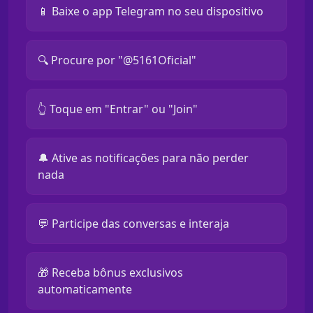
📱 Baixe o app Telegram no seu dispositivo
🔍 Procure por "@5161Oficial"
👆 Toque em "Entrar" ou "Join"
🔔 Ative as notificações para não perder
nada
💬 Participe das conversas e interaja
🎁 Receba bônus exclusivos
automaticamente