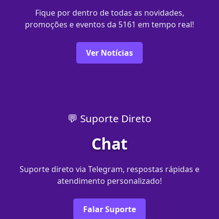
Fique por dentro de todas as novidades,
promoções e eventos da 5161 em tempo real!
Ver Notícias
💬 Suporte Direto
Chat
Suporte direto via Telegram, respostas rápidas e
atendimento personalizado!
Falar Suporte