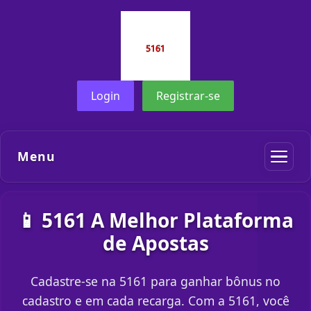
Login
Registrar-se
Menu
📱 5161 A Melhor Plataforma
de Apostas
Cadastre-se na 5161 para ganhar bônus no
cadastro e em cada recarga. Com a 5161, você