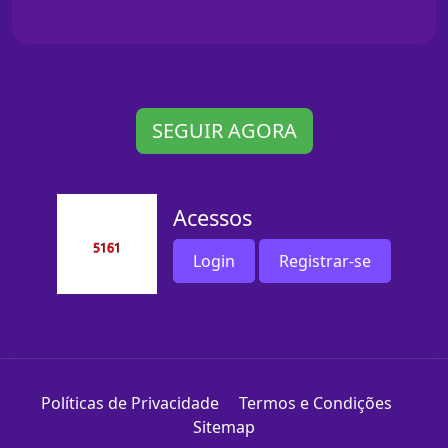
SEGUIR AGORA
Acessos
Login
Registrar-se
Políticas de Privacidade
Termos e Condições
Sitemap