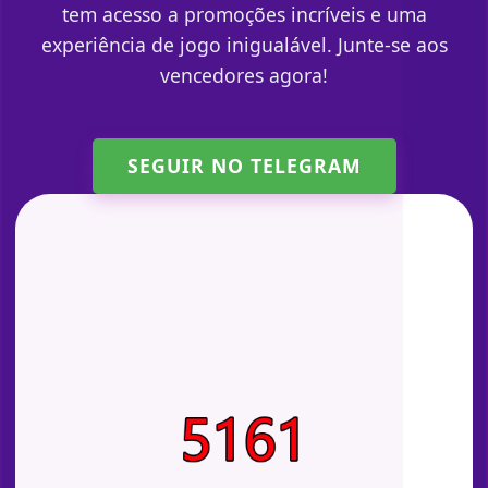
tem acesso a promoções incríveis e uma
experiência de jogo inigualável. Junte-se aos
vencedores agora!
SEGUIR NO TELEGRAM