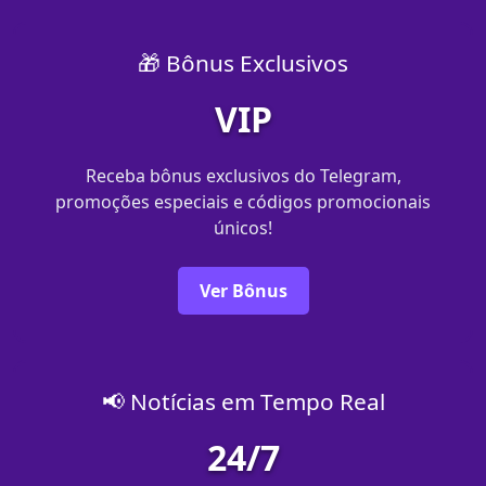
🎁 Bônus Exclusivos
VIP
Receba bônus exclusivos do Telegram,
promoções especiais e códigos promocionais
únicos!
Ver Bônus
📢 Notícias em Tempo Real
24/7