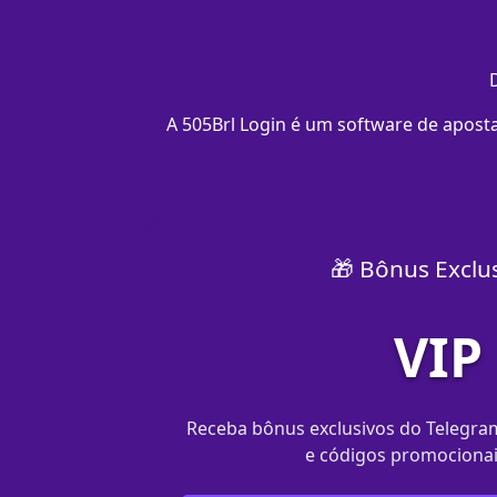
A 505Brl Login é um software de apostas
🎁 Bônus Exclu
VIP
Receba bônus exclusivos do Telegra
e códigos promocionai