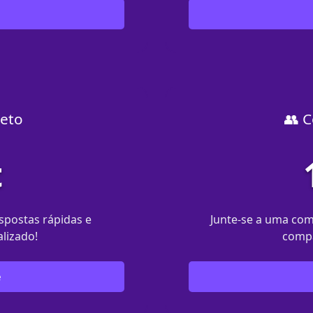
reto
👥 
t
espostas rápidas e
Junte-se a uma com
lizado!
compa
e