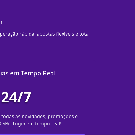
m
eração rápida, apostas flexíveis e total
cias em Tempo Real
24/7
e todas as novidades, promoções e
05Brl Login em tempo real!