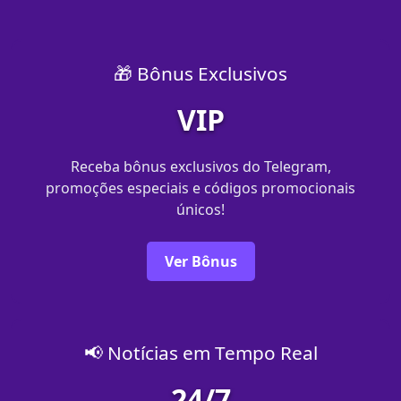
🎁 Bônus Exclusivos
VIP
Receba bônus exclusivos do Telegram,
promoções especiais e códigos promocionais
únicos!
Ver Bônus
📢 Notícias em Tempo Real
24/7