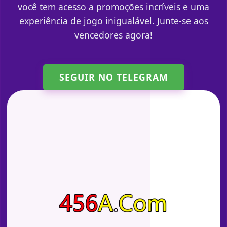
você tem acesso a promoções incríveis e uma
experiência de jogo inigualável. Junte-se aos
vencedores agora!
SEGUIR NO TELEGRAM