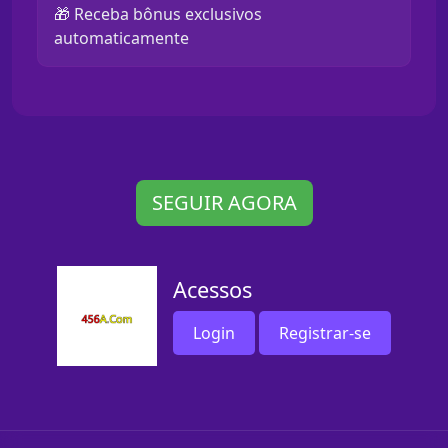
🎁 Receba bônus exclusivos
automaticamente
SEGUIR AGORA
Acessos
Login
Registrar-se