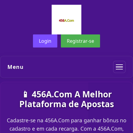
Login
Registrar-se
Menu
📱 456A.Com A Melhor
Plataforma de Apostas
Cadastre-se na 456A.Com para ganhar bônus no
cadastro e em cada recarga. Com a 456A.Com,