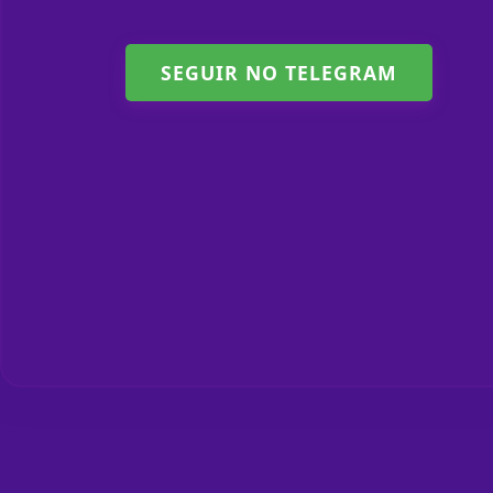
SEGUIR NO TELEGRAM