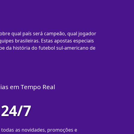
obre qual país será campeão, qual jogador
ipes brasileiras. Estas apostas especiais
e da história do futebol sul-americano de
cias em Tempo Real
24/7
e todas as novidades, promoções e