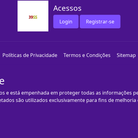
Acessos
Login
Registrar-se
Políticas de Privacidade
Termos e Condições
Sitemap
de
rios e está empenhada em proteger todas as informações p
tados são utilizados exclusivamente para fins de melhoria