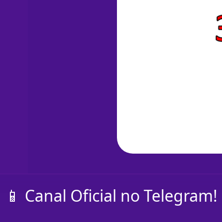
📱 Canal Oficial no Telegram!