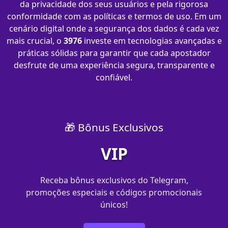
da privacidade dos seus usuários e pela rigorosa
conformidade com as políticas e termos de uso. Em um
cenário digital onde a segurança dos dados é cada vez
mais crucial, o
3976
investe em tecnologias avançadas e
práticas sólidas para garantir que cada apostador
desfrute de uma experiência segura, transparente e
confiável.
🎁 Bônus Exclusivos
VIP
Receba bônus exclusivos do Telegram,
promoções especiais e códigos promocionais
únicos!