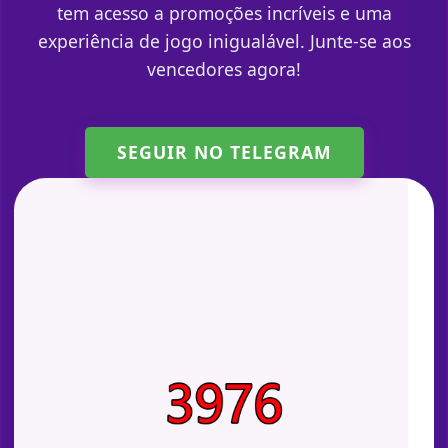
tem acesso a promoções incríveis e uma
experiência de jogo inigualável. Junte-se aos
vencedores agora!
SEGUIR NO TELEGRAM