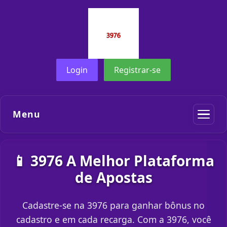
Login
Registrar-se
Menu
📱 3976 A Melhor Plataforma
de Apostas
Cadastre-se na 3976 para ganhar bônus no
cadastro e em cada recarga. Com a 3976, você