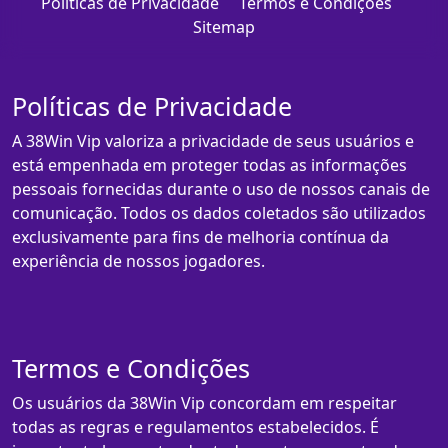
Políticas de Privacidade
Termos e Condições
Sitemap
Políticas de Privacidade
A 38Win Vip valoriza a privacidade de seus usuários e
está empenhada em proteger todas as informações
pessoais fornecidas durante o uso de nossos canais de
comunicação. Todos os dados coletados são utilizados
exclusivamente para fins de melhoria contínua da
experiência de nossos jogadores.
Termos e Condições
Os usuários da 38Win Vip concordam em respeitar
todas as regras e regulamentos estabelecidos. É