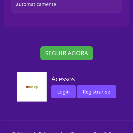
automaticamente
SEGUIR AGORA
Acessos
Login
Registrar-se