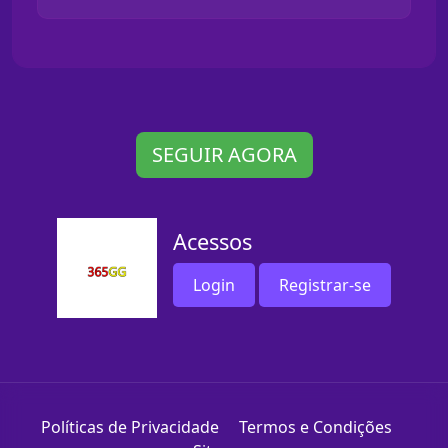
SEGUIR AGORA
Acessos
Login
Registrar-se
Políticas de Privacidade
Termos e Condições