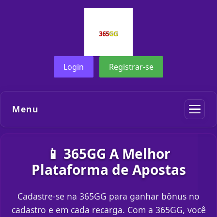
Login
Registrar-se
Menu
📱 365GG A Melhor
Plataforma de Apostas
Cadastre-se na 365GG para ganhar bônus no
cadastro e em cada recarga. Com a 365GG, você