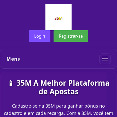
Login
Registrar-se
Menu
📱 35M A Melhor Plataforma
de Apostas
Cadastre-se na 35M para ganhar bônus no
cadastro e em cada recarga. Com a 35M, você tem