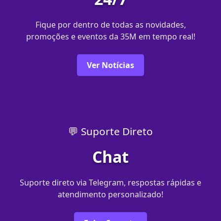
Fique por dentro de todas as novidades,
promoções e eventos da 35M em tempo real!
Ver Notícias
💬 Suporte Direto
Chat
Suporte direto via Telegram, respostas rápidas e
atendimento personalizado!