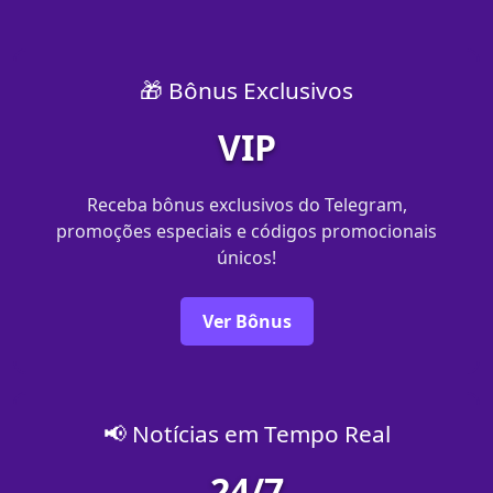
🎁 Bônus Exclusivos
VIP
Receba bônus exclusivos do Telegram,
promoções especiais e códigos promocionais
únicos!
Ver Bônus
📢 Notícias em Tempo Real
24/7