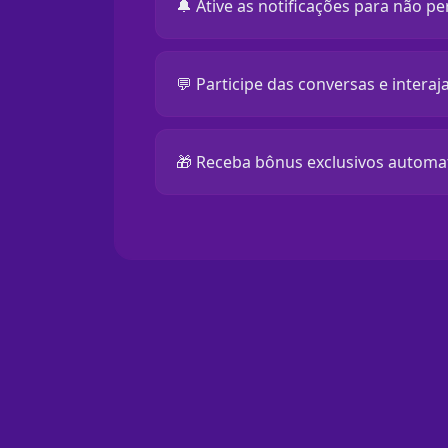
🔔 Ative as notificações para não p
💬 Participe das conversas e interaj
🎁 Receba bônus exclusivos autom