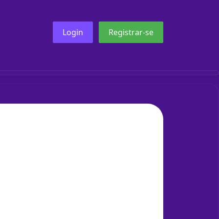
Login
Registrar-se