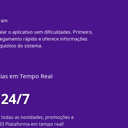
gram
ar o aplicativo sem dificuldades. Primeiro,
arregamento rápido e oferece informações
quisitos do sistema.
cias em Tempo Real
24/7
e todas as novidades, promoções e
33 Plataforma em tempo real!