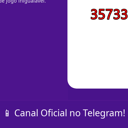
e jogo inigualável.
📱 Canal Oficial no Telegram!