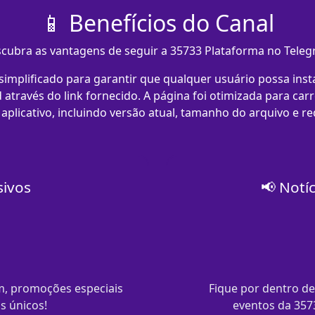
📱 Benefícios do Canal
cubra as vantagens de seguir a 35733 Plataforma no Tele
mplificado para garantir que qualquer usuário possa instal
 através do link fornecido. A página foi otimizada para c
aplicativo, incluindo versão atual, tamanho do arquivo e re
sivos
📢 Notí
m, promoções especiais
Fique por dentro d
s únicos!
eventos da 357