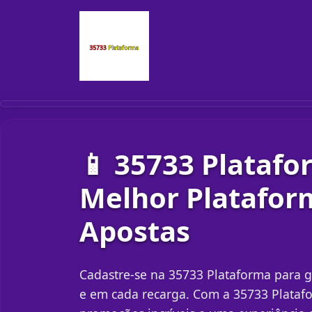
📱 35733 Platafo
Melhor Platafor
Apostas
Cadastre-se na 35733 Plataforma para 
e em cada recarga. Com a 35733 Plataf