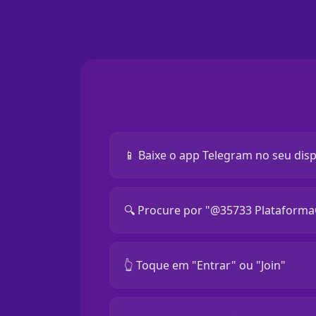
📱 Baixe o app Telegram no seu disp
🔍 Procure por "@35733 PlataformaO
👆 Toque em "Entrar" ou "Join"