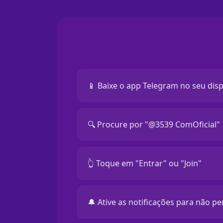
📱 Baixe o app Telegram no seu disp
🔍 Procure por "@3539 ComOficial"
👆 Toque em "Entrar" ou "Join"
🔔 Ative as notificações para não p