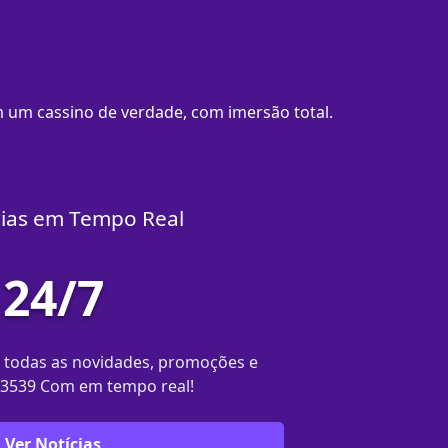
m um cassino de verdade, com imersão total.
cias em Tempo Real
24/7
e todas as novidades, promoções e
 3539 Com em tempo real!
Ver Notícias