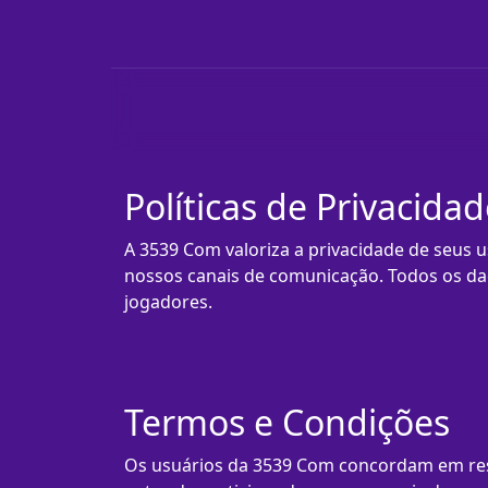
Políticas de Privacida
A 3539 Com valoriza a privacidade de seus
nossos canais de comunicação. Todos os dad
jogadores.
Termos e Condições
Os usuários da 3539 Com concordam em resp