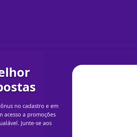
elhor
postas
bônus no cadastro e em
em acesso a promoções
ualável. Junte-se aos