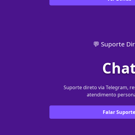
💬 Suporte Di
Cha
Suporte direto via Telegram, r
atendimento persona
Falar Suport