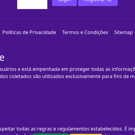
Políticas de Privacidade
Termos e Condições
Sitemap
de
 usuários e está empenhada em proteger todas as informaçõ
os coletados são utilizados exclusivamente para fins de m
eitar todas as regras e regulamentos estabelecidos. É im