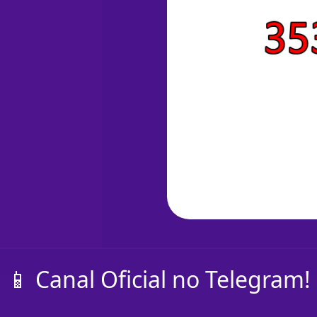
📱 Canal Oficial no Telegram!