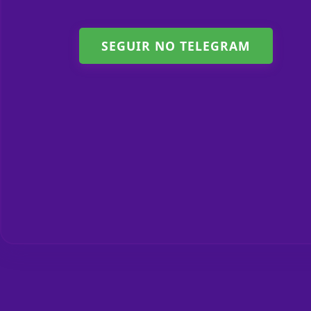
SEGUIR NO TELEGRAM