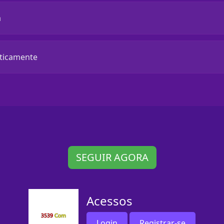
a
aticamente
SEGUIR AGORA
Acessos
Login
Registrar-se