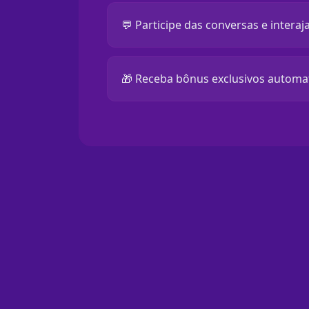
💬 Participe das conversas e interaj
🎁 Receba bônus exclusivos autom