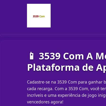
📱 3539 Com A M
Plataforma de A
Cadastre-se na 3539 Com para ganhar 
cada recarga. Com a 3539 Com, você t
incríveis e uma experiência de jogo inig
vencedores agora!