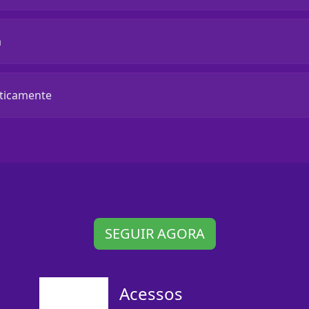
a
aticamente
SEGUIR AGORA
Acessos