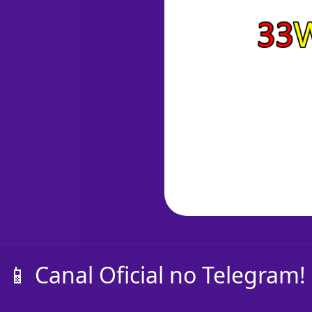
📱 Canal Oficial no Telegram!