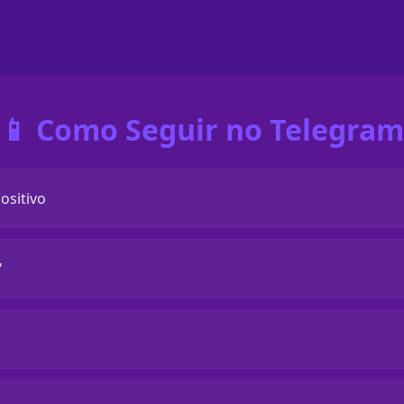
📱 Como Seguir no Telegram
ositivo
"