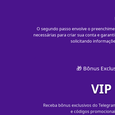
O segundo passo envolve o preenchiment
necessárias para criar sua conta e garant
solicitando informaçõ
🎁 Bônus Exclu
VIP
Receba bônus exclusivos do Telegra
e códigos promocionai