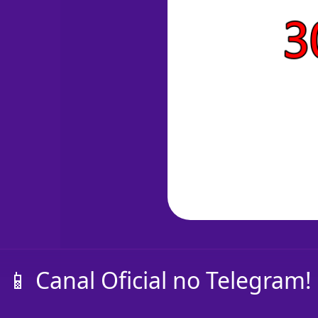
📱 Canal Oficial no Telegram!