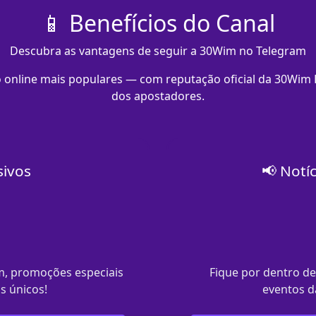
📱 Benefícios do Canal
Descubra as vantagens de seguir a 30Wim no Telegram
online mais populares — com reputação oficial da 30Wim Bra
dos apostadores.
sivos
📢 Notí
m, promoções especiais
Fique por dentro d
s únicos!
eventos d