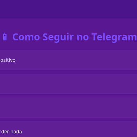
📱 Como Seguir no Telegram
ositivo
erder nada