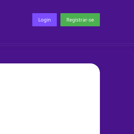
Login
Registrar-se