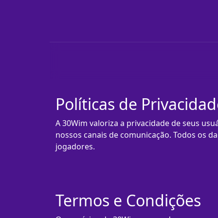
Políticas de Privacida
A 30Wim valoriza a privacidade de seus us
nossos canais de comunicação. Todos os dad
jogadores.
Termos e Condições