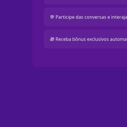
💬 Participe das conversas e interaj
🎁 Receba bônus exclusivos autom