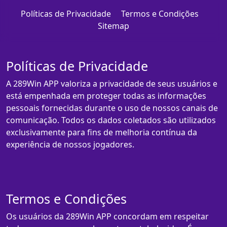
Políticas de Privacidade
Termos e Condições
Sitemap
Políticas de Privacidade
A 289Win APP valoriza a privacidade de seus usuários e
está empenhada em proteger todas as informações
pessoais fornecidas durante o uso de nossos canais de
comunicação. Todos os dados coletados são utilizados
exclusivamente para fins de melhoria contínua da
experiência de nossos jogadores.
Termos e Condições
Os usuários da 289Win APP concordam em respeitar