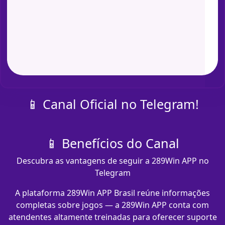
📱 Canal Oficial no Telegram!
📱 Benefícios do Canal
Descubra as vantagens de seguir a 289Win APP no
Telegram
A plataforma 289Win APP Brasil reúne informações
completas sobre jogos — a 289Win APP conta com
atendentes altamente treinadas para oferecer suporte