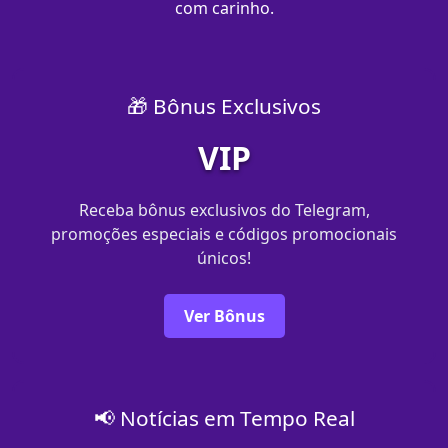
com carinho.
🎁 Bônus Exclusivos
VIP
Receba bônus exclusivos do Telegram,
promoções especiais e códigos promocionais
únicos!
Ver Bônus
📢 Notícias em Tempo Real