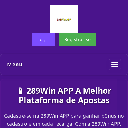
Login
Registrar-se
Menu
📱 289Win APP A Melhor
Plataforma de Apostas
Cadastre-se na 289Win APP para ganhar bônus no
cadastro e em cada recarga. Com a 289Win APP,