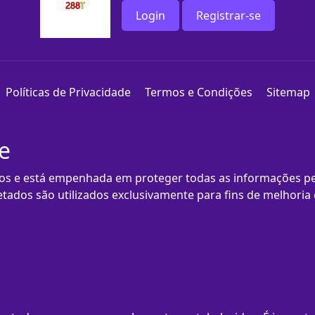
Login
Registrar-se
Políticas de Privacidade
Termos e Condições
Sitemap
de
rios e está empenhada em proteger todas as informações p
tados são utilizados exclusivamente para fins de melhoria