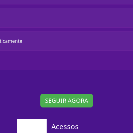
a
aticamente
SEGUIR AGORA
Acessos