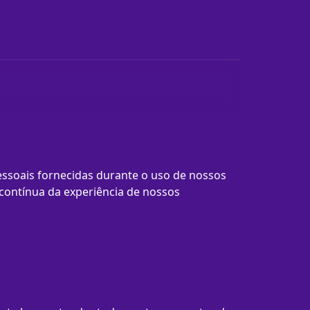
essoais fornecidas durante o uso de nossos
 contínua da experiência de nossos