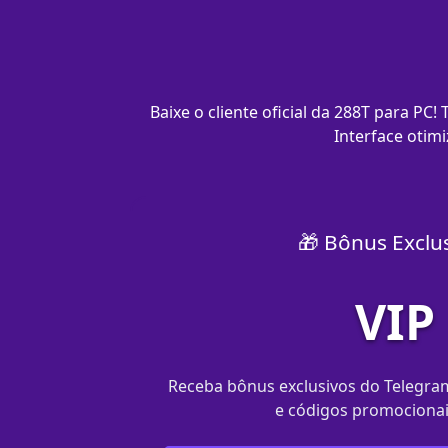
Baixe o cliente oficial da 288T para P
Interface otim
🎁 Bônus Exclu
VIP
Receba bônus exclusivos do Telegra
e códigos promocionai