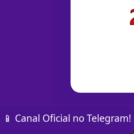
📱 Canal Oficial no Telegram!