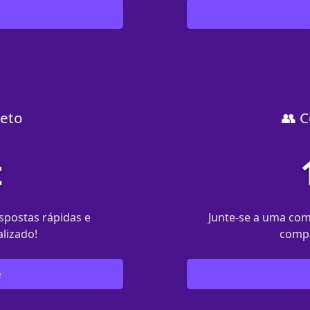
reto
👥 
t
espostas rápidas e
Junte-se a uma com
lizado!
compa
e