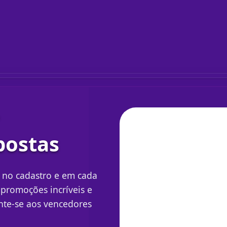
postas
 no cadastro e em cada
 promoções incríveis e
unte-se aos vencedores