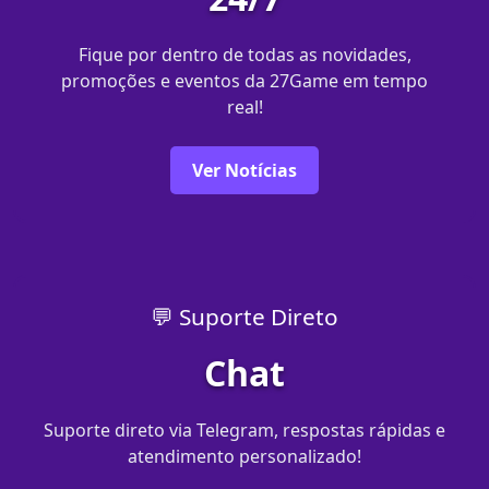
Fique por dentro de todas as novidades,
promoções e eventos da 27Game em tempo
real!
Ver Notícias
💬 Suporte Direto
Chat
Suporte direto via Telegram, respostas rápidas e
atendimento personalizado!