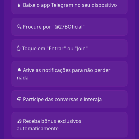
📱 Baixe o app Telegram no seu dispositivo
🔍 Procure por "@27BOficial"
👆 Toque em "Entrar" ou "Join"
🔔 Ative as notificações para não perder
nada
💬 Participe das conversas e interaja
🎁 Receba bônus exclusivos
automaticamente