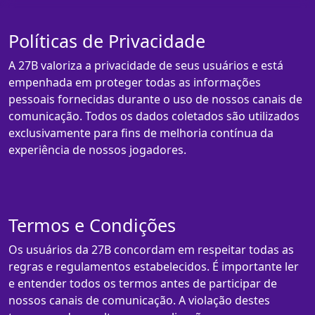
Políticas de Privacidade
A 27B valoriza a privacidade de seus usuários e está
empenhada em proteger todas as informações
pessoais fornecidas durante o uso de nossos canais de
comunicação. Todos os dados coletados são utilizados
exclusivamente para fins de melhoria contínua da
experiência de nossos jogadores.
Termos e Condições
Os usuários da 27B concordam em respeitar todas as
regras e regulamentos estabelecidos. É importante ler
e entender todos os termos antes de participar de
nossos canais de comunicação. A violação destes