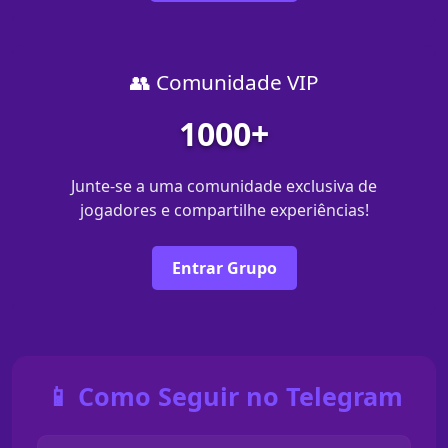
👥 Comunidade VIP
1000+
Junte-se a uma comunidade exclusiva de
jogadores e compartilhe experiências!
Entrar Grupo
📱 Como Seguir no Telegram