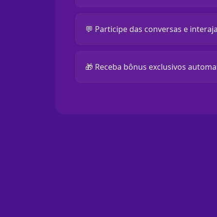
💬 Participe das conversas e interaj
🎁 Receba bônus exclusivos autom