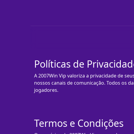
Políticas de Privacida
A 2007Win Vip valoriza a privacidade de se
nossos canais de comunicação. Todos os dad
jogadores.
Termos e Condições