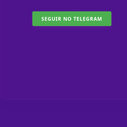
SEGUIR NO TELEGRAM