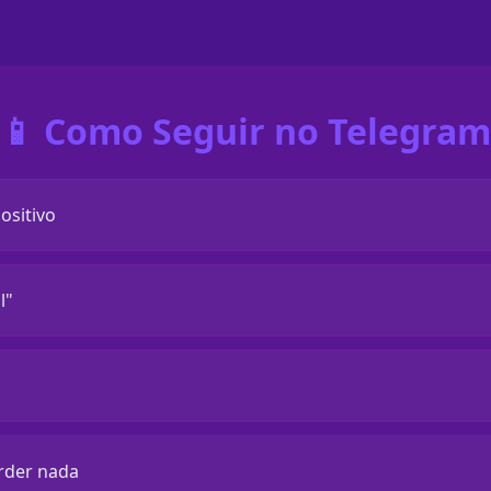
📱 Como Seguir no Telegram
ositivo
l"
erder nada