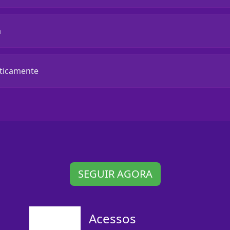
a
aticamente
SEGUIR AGORA
Acessos