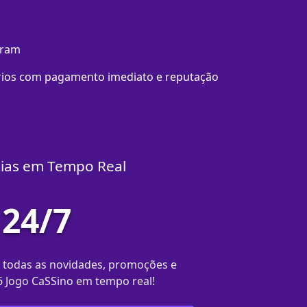
gram
ários com pagamento imediato e reputação
cias em Tempo Real
24/7
e todas as novidades, promoções e
6 Jogo CaSSino em tempo real!