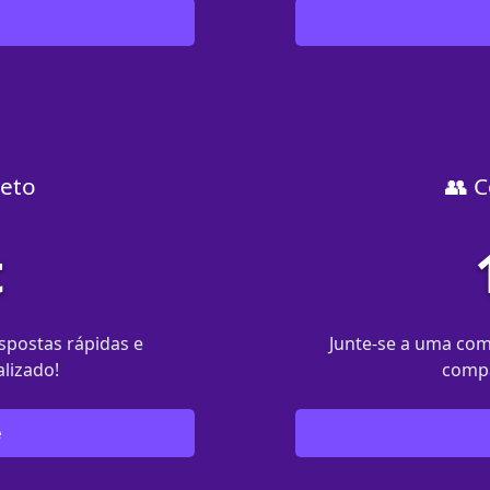
reto
👥 
t
espostas rápidas e
Junte-se a uma com
lizado!
compa
e