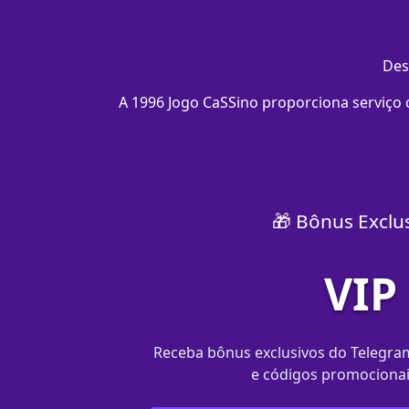
Des
A 1996 Jogo CaSSino proporciona serviço
🎁 Bônus Exclu
VIP
Receba bônus exclusivos do Telegra
e códigos promocionai