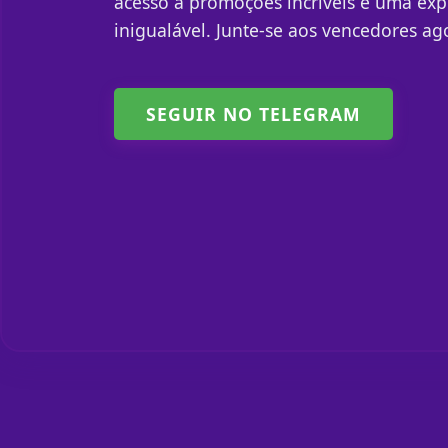
acesso a promoções incríveis e uma exp
inigualável. Junte-se aos vencedores ag
SEGUIR NO TELEGRAM