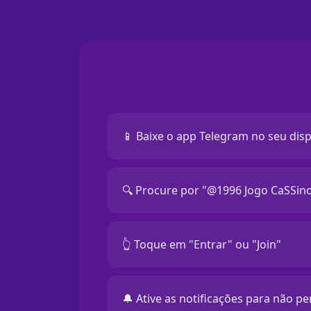
📱 Baixe o app Telegram no seu disp
🔍 Procure por "@1996 Jogo CaSSino
👆 Toque em "Entrar" ou "Join"
🔔 Ative as notificações para não p