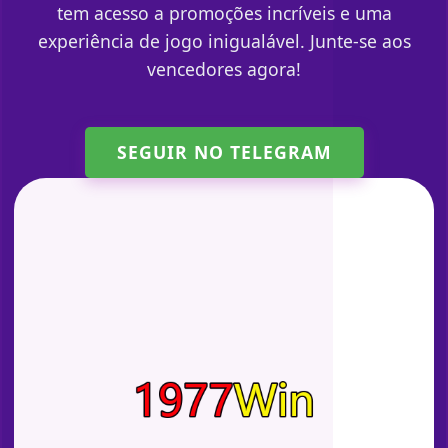
tem acesso a promoções incríveis e uma
experiência de jogo inigualável. Junte-se aos
vencedores agora!
SEGUIR NO TELEGRAM