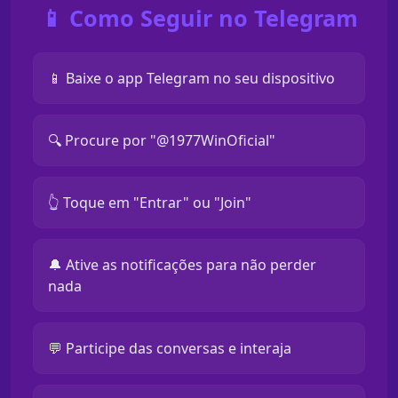
📱 Como Seguir no Telegram
📱 Baixe o app Telegram no seu dispositivo
🔍 Procure por "@1977WinOficial"
👆 Toque em "Entrar" ou "Join"
🔔 Ative as notificações para não perder
nada
💬 Participe das conversas e interaja