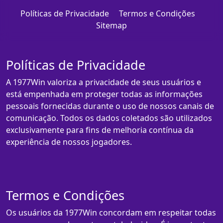
Políticas de Privacidade
Termos e Condições
Sitemap
Políticas de Privacidade
A 1977Win valoriza a privacidade de seus usuários e
está empenhada em proteger todas as informações
pessoais fornecidas durante o uso de nossos canais de
comunicação. Todos os dados coletados são utilizados
exclusivamente para fins de melhoria contínua da
experiência de nossos jogadores.
Termos e Condições
Os usuários da 1977Win concordam em respeitar todas