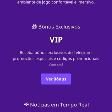
ambiente de jogo confortável e imersivo.
🎁 Bônus Exclusivos
VIP
Receba bônus exclusivos do Telegram,
promoções especiais e códigos promocionais
únicos!
Ver Bônus
📢 Notícias em Tempo Real