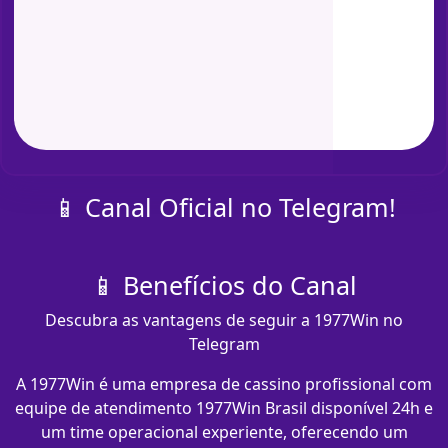
📱 Canal Oficial no Telegram!
📱 Benefícios do Canal
Descubra as vantagens de seguir a 1977Win no
Telegram
A 1977Win é uma empresa de cassino profissional com
equipe de atendimento 1977Win Brasil disponível 24h e
um time operacional experiente, oferecendo um