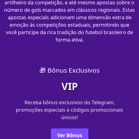
artilheiro da competição, e até mesmo apostas sobre o
número de gols marcados em clássicos regionais. Estas
apostas especiais adicionam uma dimensão extra de
emoção às competições estaduais, permitindo que
você participe da rica tradição do futebol brasileiro de
forma ativa.
🎁 Bônus Exclusivos
VIP
Receba bônus exclusivos do Telegram,
promoções especiais e códigos promocionais
únicos!
Ver Bônus