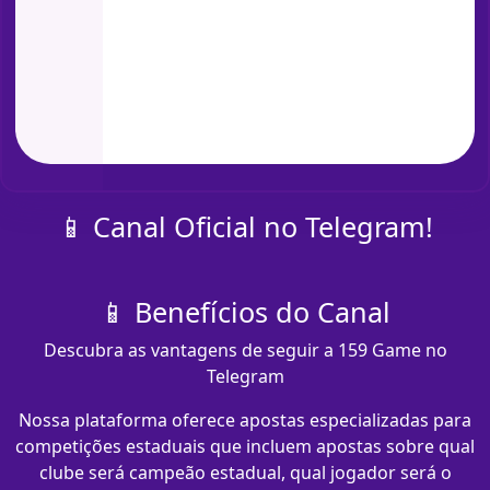
📱 Canal Oficial no Telegram!
📱 Benefícios do Canal
Descubra as vantagens de seguir a 159 Game no
Telegram
Nossa plataforma oferece apostas especializadas para
competições estaduais que incluem apostas sobre qual
clube será campeão estadual, qual jogador será o