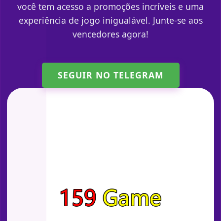
você tem acesso a promoções incríveis e uma
experiência de jogo inigualável. Junte-se aos
vencedores agora!
SEGUIR NO TELEGRAM