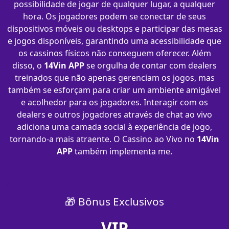
possibilidade de jogar de qualquer lugar, a qualquer
hora. Os jogadores podem se conectar de seus
dispositivos móveis ou desktops e participar das mesas
e jogos disponíveis, garantindo uma acessibilidade que
os cassinos físicos não conseguem oferecer. Além
disso, o
14Vin APP
se orgulha de contar com dealers
treinados que não apenas gerenciam os jogos, mas
também se esforçam para criar um ambiente amigável
e acolhedor para os jogadores. Interagir com os
dealers e outros jogadores através de chat ao vivo
adiciona uma camada social à experiência de jogo,
tornando-a mais atraente. O Cassino ao Vivo no
14Vin
APP
também implementa me.
🎁 Bônus Exclusivos
VIP