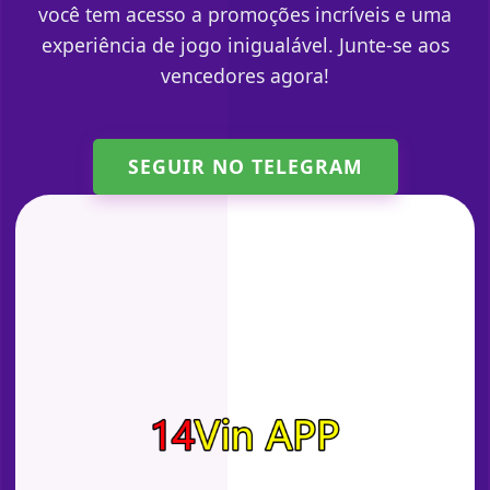
você tem acesso a promoções incríveis e uma
experiência de jogo inigualável. Junte-se aos
vencedores agora!
SEGUIR NO TELEGRAM