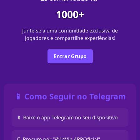
1000+
Junte-se a uma comunidade exclusiva de
jogadores e compartilhe experiências!
Entrar Grupo
📱 Como Seguir no Telegram
📱 Baixe o app Telegram no seu dispositivo
🔍 Procure por "@14Vin APPOficial"