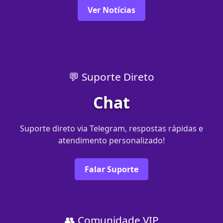
Ver Notícias
💬 Suporte Direto
Chat
Suporte direto via Telegram, respostas rápidas e
atendimento personalizado!
Falar Suporte
👥 Comunidade VIP