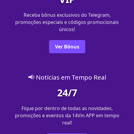
Receba bônus exclusivos do Telegram,
promoções especiais e códigos promocionais
únicos!
Ver Bônus
📢 Notícias em Tempo Real
24/7
Fique por dentro de todas as novidades,
promoções e eventos da 14Vin APP em tempo
real!