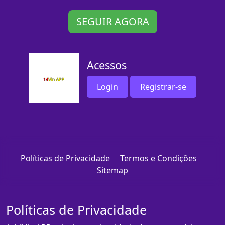
SEGUIR AGORA
Acessos
Login
Registrar-se
Políticas de Privacidade
Termos e Condições
Sitemap
Políticas de Privacidade