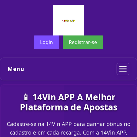
Login
Registrar-se
Menu
📱 14Vin APP A Melhor
Plataforma de Apostas
Cadastre-se na 14Vin APP para ganhar bônus no
cadastro e em cada recarga. Com a 14Vin APP,