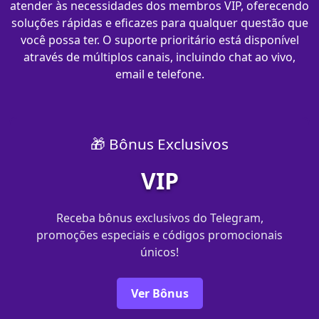
atender às necessidades dos membros VIP, oferecendo
soluções rápidas e eficazes para qualquer questão que
você possa ter. O suporte prioritário está disponível
através de múltiplos canais, incluindo chat ao vivo,
email e telefone.
🎁 Bônus Exclusivos
VIP
Receba bônus exclusivos do Telegram,
promoções especiais e códigos promocionais
únicos!
Ver Bônus