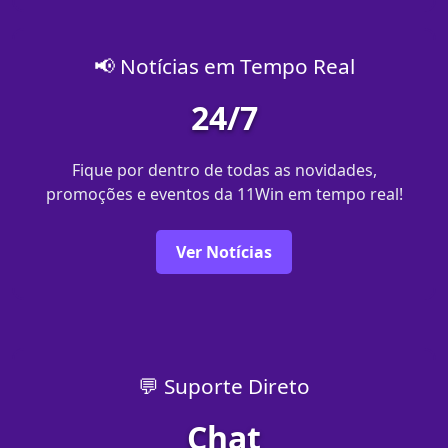
📢 Notícias em Tempo Real
24/7
Fique por dentro de todas as novidades,
promoções e eventos da 11Win em tempo real!
Ver Notícias
💬 Suporte Direto
Chat