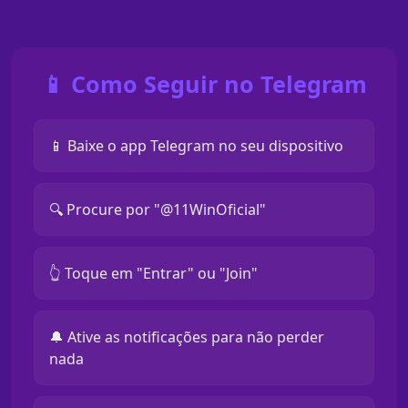
📱 Como Seguir no Telegram
📱 Baixe o app Telegram no seu dispositivo
🔍 Procure por "@11WinOficial"
👆 Toque em "Entrar" ou "Join"
🔔 Ative as notificações para não perder
nada