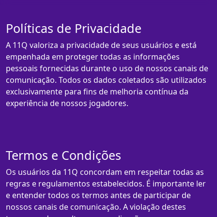
Políticas de Privacidade
A 11Q valoriza a privacidade de seus usuários e está
empenhada em proteger todas as informações
pessoais fornecidas durante o uso de nossos canais de
comunicação. Todos os dados coletados são utilizados
exclusivamente para fins de melhoria contínua da
experiência de nossos jogadores.
Termos e Condições
Os usuários da 11Q concordam em respeitar todas as
regras e regulamentos estabelecidos. É importante ler
e entender todos os termos antes de participar de
nossos canais de comunicação. A violação destes