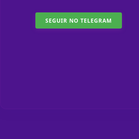
SEGUIR NO TELEGRAM