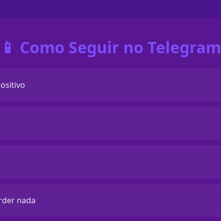
📱 Como Seguir no Telegram
ositivo
erder nada