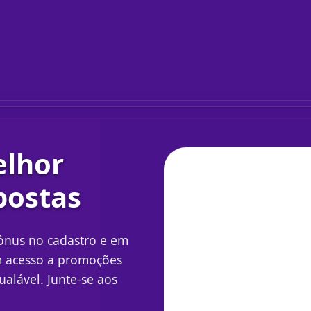
elhor
postas
ônus no cadastro e em
m acesso a promoções
ualável. Junte-se aos