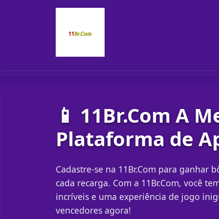
📱 11Br.Com A M
Plataforma de A
Cadastre-se na 11Br.Com para ganhar b
cada recarga. Com a 11Br.Com, você te
incríveis e uma experiência de jogo inig
vencedores agora!