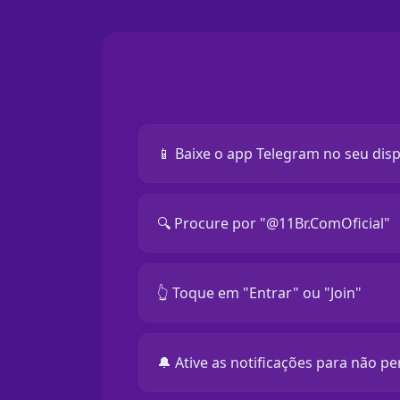
📱 Baixe o app Telegram no seu disp
🔍 Procure por "@11Br.ComOficial"
👆 Toque em "Entrar" ou "Join"
🔔 Ative as notificações para não p