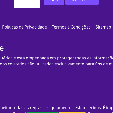
Políticas de Privacidade
Termos e Condições
Sitemap
de
usuários e está empenhada em proteger todas as informaçõ
os coletados são utilizados exclusivamente para fins de m
itar todas as regras e regulamentos estabelecidos. É imp