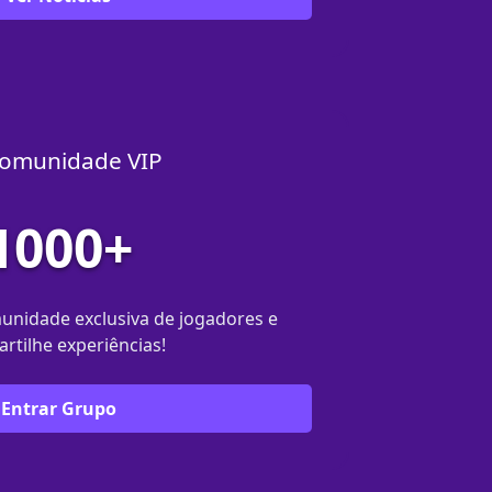
Comunidade VIP
1000+
unidade exclusiva de jogadores e
rtilhe experiências!
Entrar Grupo