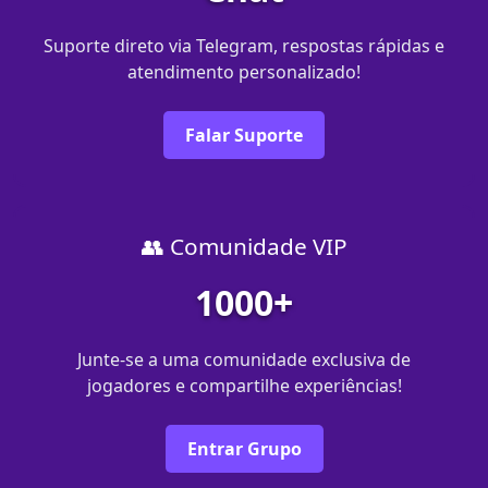
Suporte direto via Telegram, respostas rápidas e
atendimento personalizado!
Falar Suporte
👥 Comunidade VIP
1000+
Junte-se a uma comunidade exclusiva de
jogadores e compartilhe experiências!
Entrar Grupo