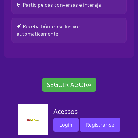
💬 Participe das conversas e interaja
🎁 Receba bônus exclusivos
automaticamente
SEGUIR AGORA
Acessos
Login
Registrar-se