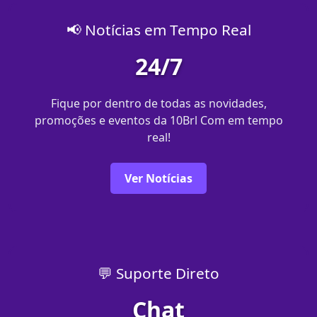
📢 Notícias em Tempo Real
24/7
Fique por dentro de todas as novidades,
promoções e eventos da 10Brl Com em tempo
real!
Ver Notícias
💬 Suporte Direto
Chat