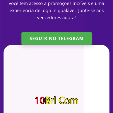
você tem acesso a promoções incríveis e uma
experiência de jogo inigualável. Junte-se aos
vencedores agora!
SEGUIR NO TELEGRAM