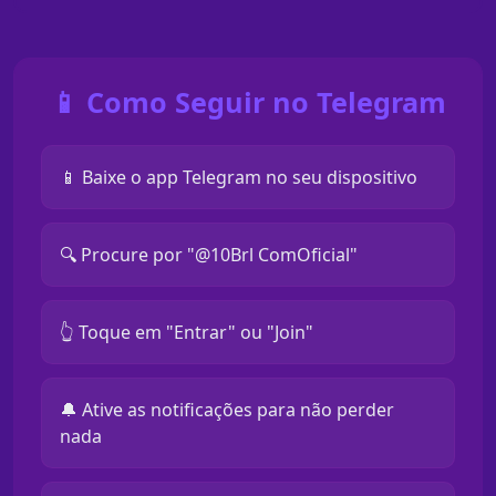
📱 Como Seguir no Telegram
📱 Baixe o app Telegram no seu dispositivo
🔍 Procure por "@10Brl ComOficial"
👆 Toque em "Entrar" ou "Join"
🔔 Ative as notificações para não perder
nada