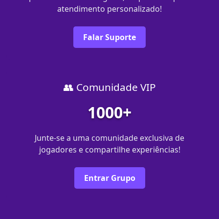
atendimento personalizado!
Falar Suporte
👥 Comunidade VIP
1000+
Junte-se a uma comunidade exclusiva de
jogadores e compartilhe experiências!
Entrar Grupo