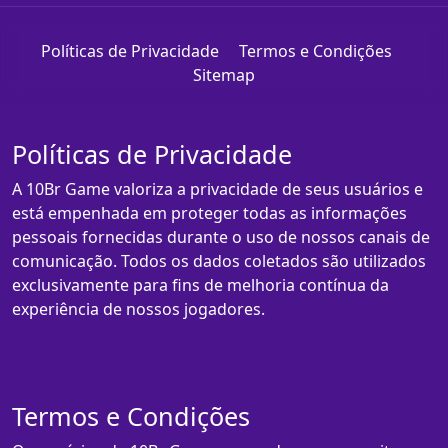
Políticas de Privacidade
Termos e Condições
Sitemap
Políticas de Privacidade
A 10Br Game valoriza a privacidade de seus usuários e
está empenhada em proteger todas as informações
pessoais fornecidas durante o uso de nossos canais de
comunicação. Todos os dados coletados são utilizados
exclusivamente para fins de melhoria contínua da
experiência de nossos jogadores.
Termos e Condições