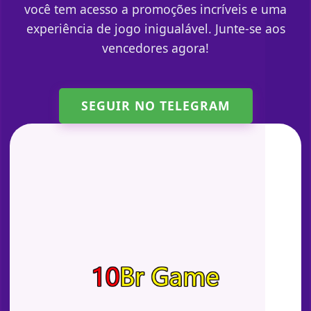
você tem acesso a promoções incríveis e uma
experiência de jogo inigualável. Junte-se aos
vencedores agora!
SEGUIR NO TELEGRAM