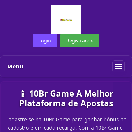
Login
Registrar-se
Menu
📱 10Br Game A Melhor
Plataforma de Apostas
Cadastre-se na 10Br Game para ganhar bônus no
cadastro e em cada recarga. Com a 10Br Game,