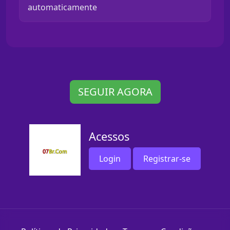
automaticamente
SEGUIR AGORA
Acessos
Login
Registrar-se