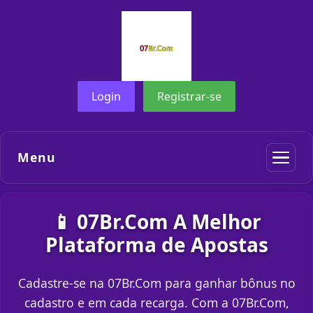
Login
Registrar-se
Menu
📱 07Br.Com A Melhor
Plataforma de Apostas
Cadastre-se na 07Br.Com para ganhar bônus no
cadastro e em cada recarga. Com a 07Br.Com,