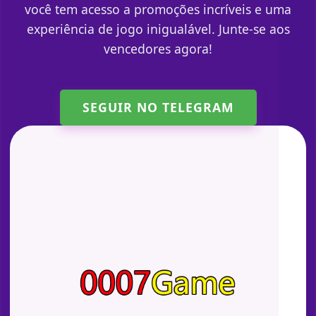
você tem acesso a promoções incríveis e uma
experiência de jogo inigualável. Junte-se aos
vencedores agora!
SEGUIR NO TELEGRAM