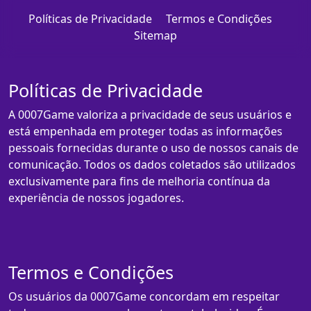
Políticas de Privacidade
Termos e Condições
Sitemap
Políticas de Privacidade
A 0007Game valoriza a privacidade de seus usuários e
está empenhada em proteger todas as informações
pessoais fornecidas durante o uso de nossos canais de
comunicação. Todos os dados coletados são utilizados
exclusivamente para fins de melhoria contínua da
experiência de nossos jogadores.
Termos e Condições
Os usuários da 0007Game concordam em respeitar