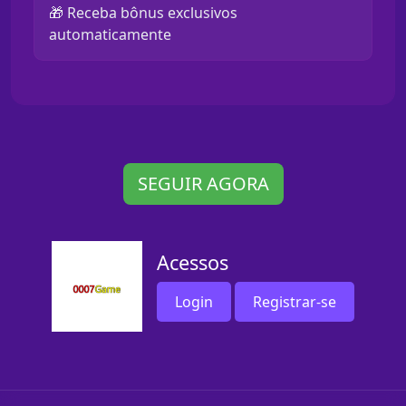
🎁 Receba bônus exclusivos
automaticamente
SEGUIR AGORA
Acessos
Login
Registrar-se